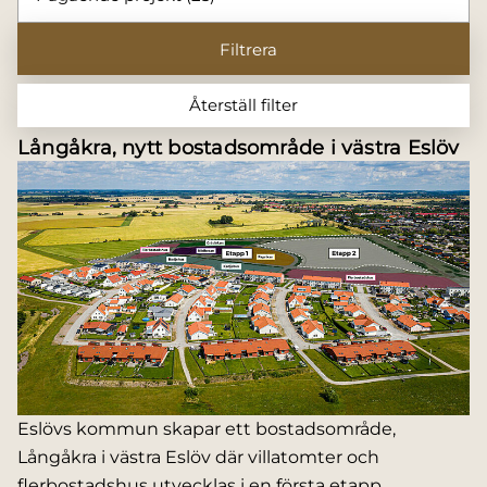
Filtrera
Återställ filter
Långåkra, nytt bostadsområde i västra Eslöv
Eslövs kommun skapar ett bostadsområde,
Långåkra i västra Eslöv där villatomter och
flerbostadshus utvecklas i en första etapp.