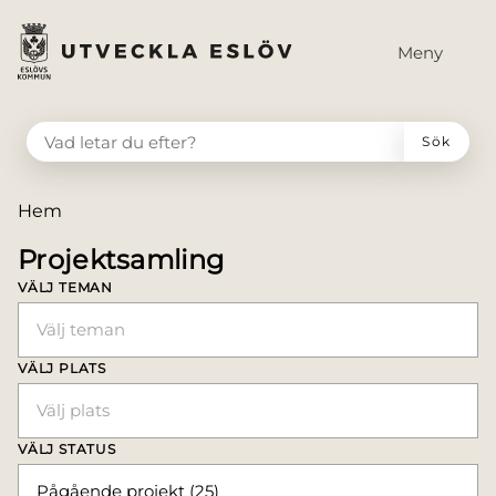
till huvudmeny
å till innehåll
Meny
VAD LETAR DU EFTER?
Sök
Du är här:
Hem
Projektsamling
VÄLJ TEMAN
Välj teman
VÄLJ PLATS
Välj plats
VÄLJ STATUS
Pågående projekt (25)