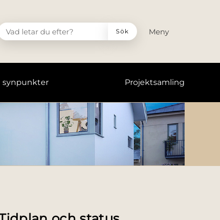
VAD LETAR DU EFTER?
Meny
Sök
h synpunkter
Projektsamling
Tidplan och status