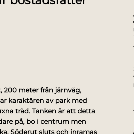
r bostadsrätter
, 200 meter från järnväg,
har karaktären av park med
na träd. Tanken är att detta
vidare på, bo i centrum men
ska. Söderut sluts och inramas