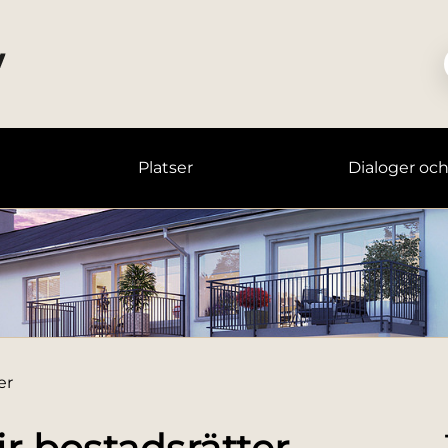
Platser
Dialoger oc
er