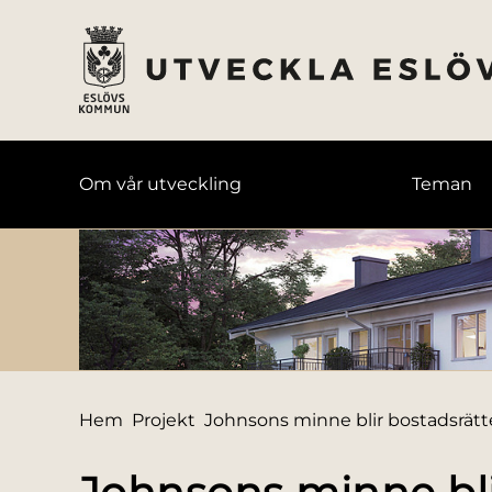
till huvudmeny
å till innehåll
Om vår utveckling
Teman
Du är här:
Hem
Projekt
Johnsons minne blir bostadsrätt