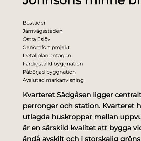
Johnsons minne bli
Bostäder
Järnvägsstaden
Östra Eslöv
Genomfört projekt
Detaljplan antagen
Färdigställd byggnation
Påbörjad byggnation
Avslutad markanvisning
Kvarteret Sädgåsen ligger centralt
perronger och station. Kvarteret 
utlagda huskroppar mellan uppvux
är en särskild kvalitet att bygga 
ändå avskilt och i storskalig grön