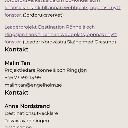
Jordbruksverkets sida om EU-fonder som
finansierar
Länk till annan webbplats, öppnas i nytt
fönster.
(Jordbruksverket)
Leaderprojekt Destination Rönne å och
Ringsjön
Länk till annan webbplats, öppnas i nytt
fönster.
(Leader Nordvästra Skåne med Öresund)
Kontakt
Malin Tan
Projektledare Rönne å och Ringsjön
+46 73 592 13 99
malin.tan@engelholm.se
Kontakt
Anna Nordstrand
Destinationsutvecklare
Tillväxtavdelningen