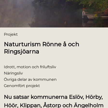
Du är här:
Projekt
Naturturism Rönne å och
Ringsjöarna
Idrott, motion och friluftsliv
Näringsliv
Övriga delar av kommunen
Genomfört projekt
Nu satsar kommunerna Eslöv, Hörby,
Höör, Klippan, Åstorp och Ängelholm