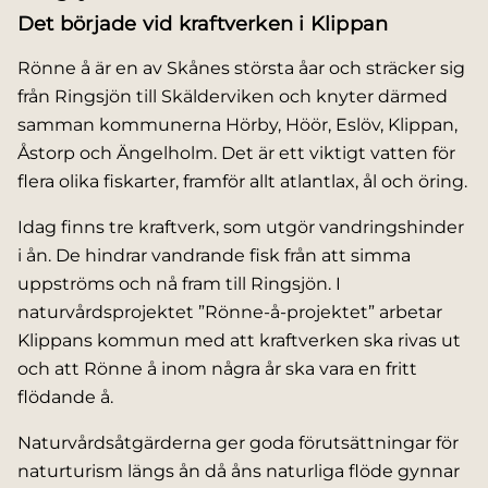
Det började vid kraftverken i Klippan
Rönne å är en av Skånes största åar och sträcker sig
från Ringsjön till Skälderviken och knyter därmed
samman kommunerna Hörby, Höör, Eslöv, Klippan,
Åstorp och Ängelholm. Det är ett viktigt vatten för
flera olika fiskarter, framför allt atlantlax, ål och öring.
Idag finns tre kraftverk, som utgör vandringshinder
i ån. De hindrar vandrande fisk från att simma
uppströms och nå fram till Ringsjön. I
naturvårdsprojektet ”Rönne-å-projektet” arbetar
Klippans kommun med att kraftverken ska rivas ut
och att Rönne å inom några år ska vara en fritt
flödande å.
Naturvårdsåtgärderna ger goda förutsättningar för
naturturism längs ån då åns naturliga flöde gynnar