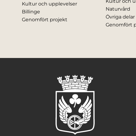
Kultur och u
Kultur och upplevelser
Naturvård
Billinge
Övriga del
Genomfört projekt
Genomfört p