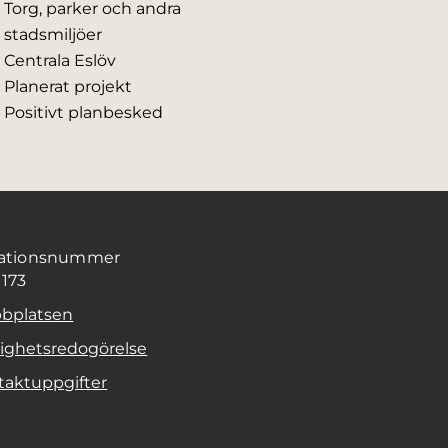
Torg, parker och andra
stadsmiljöer
Centrala Eslöv
Planerat projekt
Positivt planbesked
sationsnummer
1173
bplatsen
lighetsredogörelse
taktuppgifter