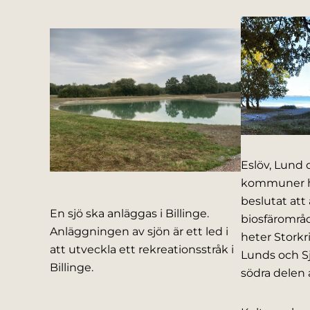
Eslöv, Lund 
kommuner h
beslutat att
En sjö ska anläggas i Billinge.
biosfärområ
Anläggningen av sjön är ett led i
heter Storkr
att utveckla ett rekreationsstråk i
Lunds och 
Billinge.
södra delen