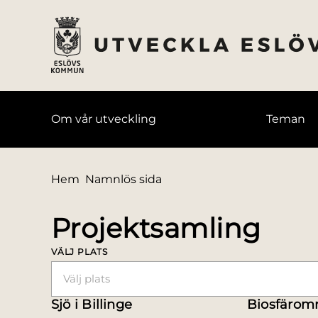
till huvudmeny
å till innehåll
Om vår utveckling
Teman
Du är här:
Hem
Namnlös sida
Projektsamling
VÄLJ PLATS
Välj plats
Sjö i Billinge
Biosfäromr