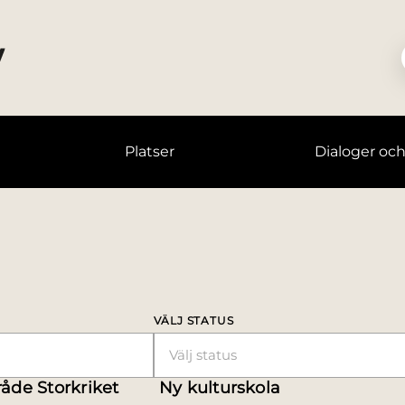
Platser
Dialoger oc
VÄLJ STATUS
Välj status
åde Storkriket
Ny kulturskola