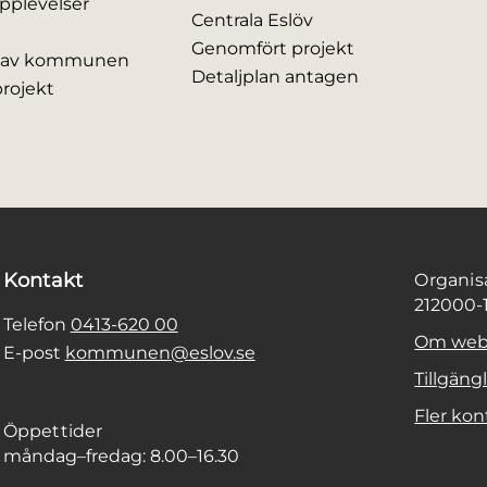
pplevelser
Centrala Eslöv
Genomfört projekt
ar av kommunen
Detaljplan antagen
rojekt
Kontakt
Organi
212000-
Telefon
0413-620 00
Om web
E-post
kommunen@eslov.se
Tillgäng
Fler kon
Öppettider
måndag–fredag: 8.00–16.30