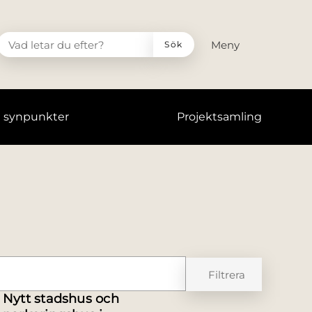
VAD LETAR DU EFTER?
Meny
Sök
h synpunkter
Projektsamling
Filtrera
Nytt stadshus och