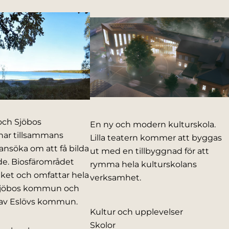
och Sjöbos
En ny och modern kulturskola.
ar tillsammans
Lilla teatern kommer att byggas
 ansöka om att få bilda
ut med en tillbyggnad för att
de. Biosfärområdet
rymma hela kulturskolans
iket och omfattar hela
verksamhet.
Sjöbos kommun och
 av Eslövs kommun.
Kultur och upplevelser
Skolor