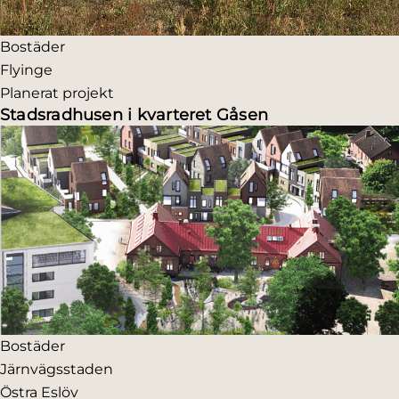
Bostäder
Flyinge
Planerat projekt
Stadsradhusen i kvarteret Gåsen
Bostäder
Järnvägsstaden
Östra Eslöv