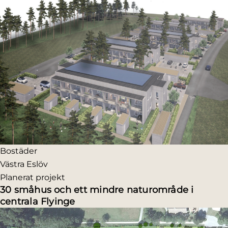
Bostäder
Västra Eslöv
Planerat projekt
30 småhus och ett mindre naturområde i
centrala Flyinge