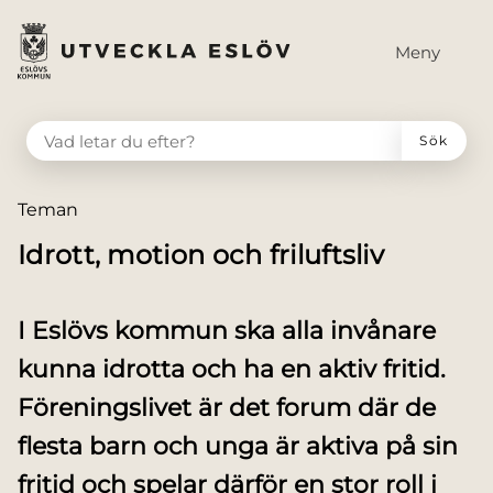
till huvudmeny
 till sidomeny
å till innehåll
Meny
VAD LETAR DU EFTER?
Sök
Du är här:
Teman
Idrott, motion och friluftsliv
I Eslövs kommun ska alla invånare
kunna idrotta och ha en aktiv fritid.
Föreningslivet är det forum där de
flesta barn och unga är aktiva på sin
fritid och spelar därför en stor roll i