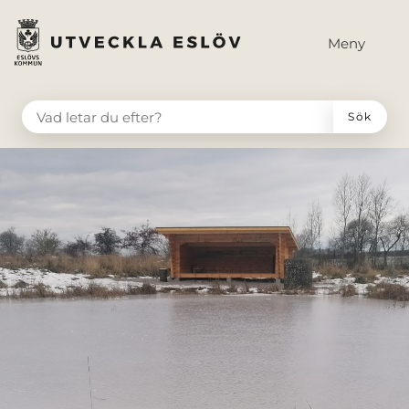
till huvudmeny
å till innehåll
Meny
VAD LETAR DU EFTER?
Sök