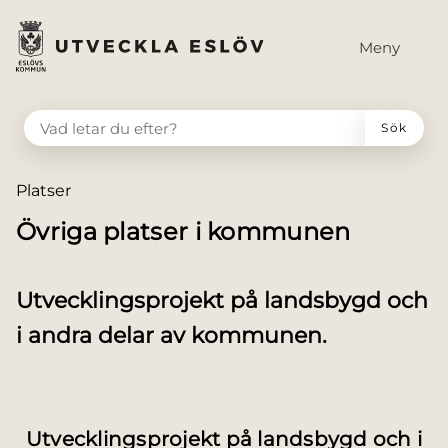
till huvudmeny
 till sidomeny
å till innehåll
Meny
VAD LETAR DU EFTER?
Sök
Du är här:
Platser
Övriga platser i kommunen
Utvecklingsprojekt på landsbygd och
i andra delar av kommunen.
Utvecklingsprojekt på landsbygd och i