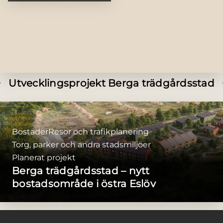
Utvecklingsprojekt Berga trädgårdsstad
Bostäder
Resor och trafikplanering
Torg, parker och andra stadsmiljöer
Planerat projekt
Berga trädgårdsstad – nytt
bostadsområde i östra Eslöv