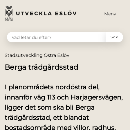
till huvudmeny
 till sidomeny
å till innehåll
Meny
VAD LETAR DU EFTER?
Sök
Du är här:
Stadsutveckling Östra Eslöv
Berga trädgårdsstad
I planområdets nordöstra del,
innanför väg 113 och Harjagersvägen,
ligger det som ska bli Berga
trädgårdsstad, ett blandat
bostadsområde med villor, radhus,