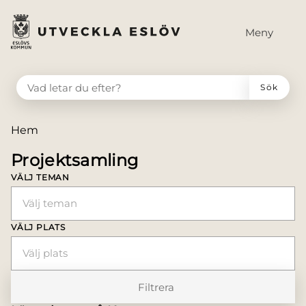
till huvudmeny
å till innehåll
Meny
VAD LETAR DU EFTER?
Sök
Du är här:
Hem
Projektsamling
VÄLJ TEMAN
Välj teman
VÄLJ PLATS
Välj plats
Filtrera