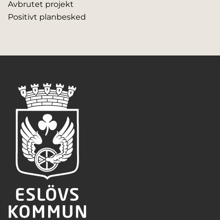
Avbrutet projekt
Positivt planbesked